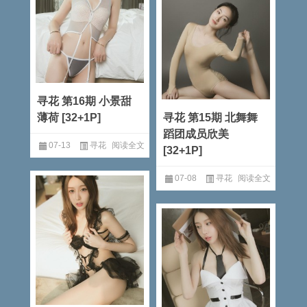
寻花 第16期 小景甜
薄荷 [32+1P]
寻花 第15期 北舞舞
蹈团成员欣美
07-13
寻花
阅读全文
[32+1P]
07-08
寻花
阅读全文