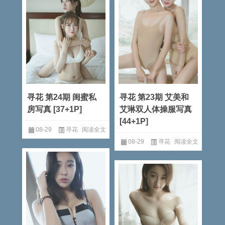
寻花 第24期 闺蜜私
寻花 第23期 艾美和
房写真 [37+1P]
艾琳双人体操服写真
[44+1P]
08-29
寻花
阅读全文
08-29
寻花
阅读全文