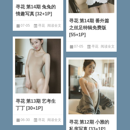
寻花 第14期 兔兔的
情趣写真 [32+1P]
寻花 第14期 番外篇
07-05
寻花
阅读全文
之丝足特辑免费版
[55+1P]
07-05
寻花
阅读全文
寻花 第13期 艺考生
丁丁 [30+1P]
06-30
寻花
阅读全文
寻花 第12期 小雅的
私房写真 [33+1P]