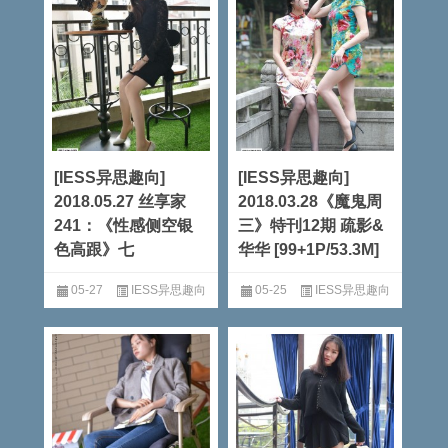
[IESS异思趣向]
[IESS异思趣向]
2018.05.27 丝享家
2018.03.28《魔鬼周
241：《性感侧空银
三》特刊12期 疏影&
色高跟》七
华华 [99+1P/53.3M]
05-27
IESS异思趣向
05-25
IESS异思趣向
阅读全文
阅读全文