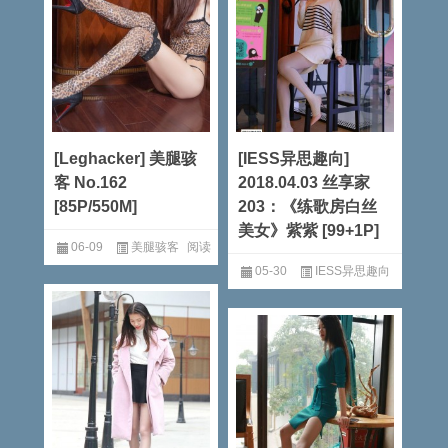
[Leghacker] 美腿骇
[IESS异思趣向]
客 No.162
2018.04.03 丝享家
[85P/550M]
203：《练歌房白丝
美女》紫紫 [99+1P]
06-09
美腿骇客
阅读
05-30
IESS异思趣向
全文
阅读全文