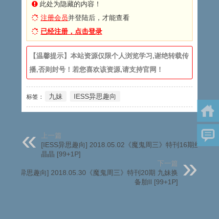
此处为隐藏的内容！
注册会员
并登陆后，才能查看
已经注册，点击登录
【温馨提示】本站资源仅限个人浏览学习,谢绝转载传
播,否则封号！若您喜欢该资源,请支持官网！
九妹
IESS异思趣向
标签：
上一篇
[IESS异思趣向] 2018.05.02《魔鬼周三》特刊16期丝启蒙
晶晶 [99+1P]
下一篇
[IESS异思趣向] 2018.05.30《魔鬼周三》特刊20期 九妹换
备胎II [99+1P]