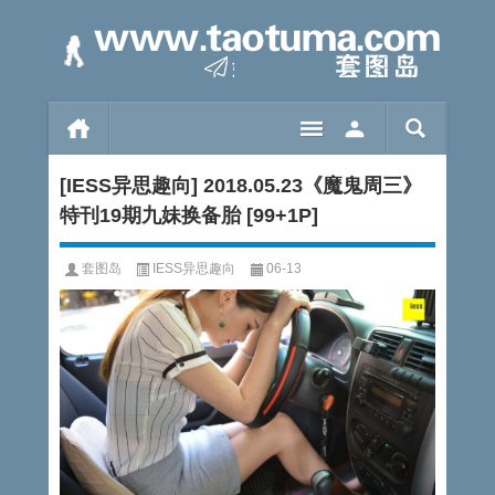
[IESS异思趣向] 2018.05.23《魔鬼周三》
特刊19期九妹换备胎 [99+1P]
套图岛
IESS异思趣向
06-13