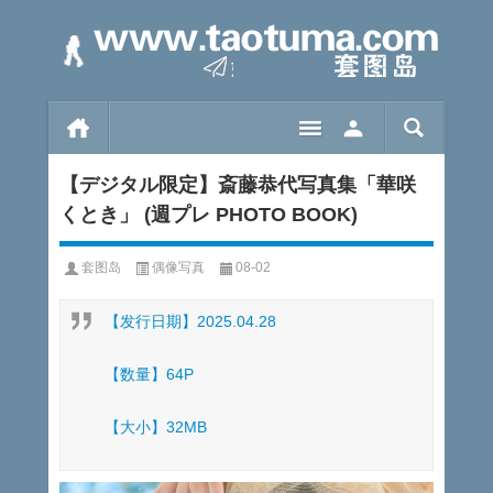
【デジタル限定】斎藤恭代写真集「華咲
くとき」 (週プレ PHOTO BOOK)
套图岛
偶像写真
08-02
【发行日期】2025.04.28
【数量】64P
【大小】32MB