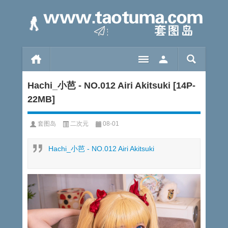
Hachi_小芭 - NO.012 Airi Akitsuki [14P-
22MB]
套图岛
二次元
08-01
Hachi_小芭 - NO.012 Airi Akitsuki